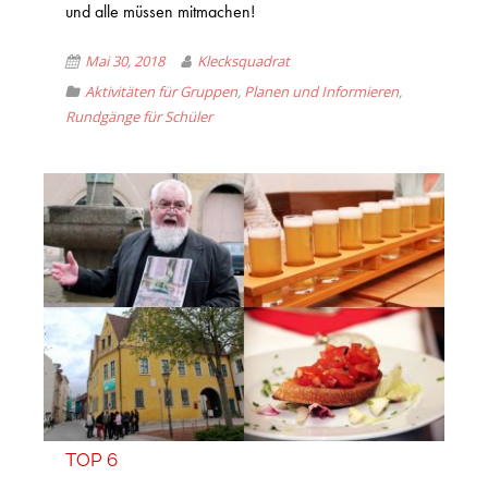
und alle müssen mitmachen!
Mai 30, 2018
Klecksquadrat
Aktivitäten für Gruppen
,
Planen und Informieren
,
Rundgänge für Schüler
TOP 6