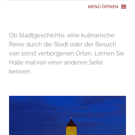
MENÜ ÖFFNEN
Ob Stadtgeschichte, eine kulinarische
Reise durch die Stadt oder der Besuch
von sonst verborgenen Orten. Lernen Sie
Halle mal von einer anderen Seite
kennen.