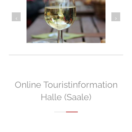
i
v
e
:
Online Touristinformation
Halle (Saale)