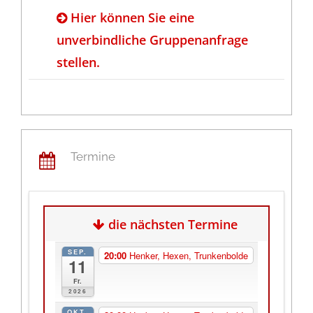
Hier können Sie eine
unverbindliche Gruppenanfrage
stellen.
Anrede
Ihr Name / Ansprechpartner (Pflichtfeld)
Termine
B
Ihre E-Mail-Adresse (Pflichtfeld)
die nächsten Termine
i
t
SEP.
20:00
Henker, Hexen, Trunkenbolde
11
t
e
Fr.
Ihre Telefon-Nr.(Pflichtfeld)
2026
l
OKT.